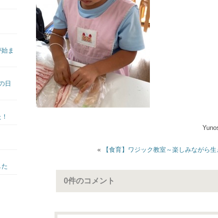
が始ま
の日
た！
Yun
«
【食育】ワジック教室～楽しみながら生
した
0件のコメント