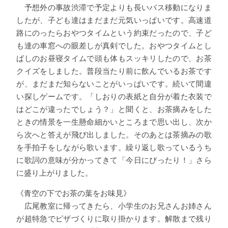
予想外の事故渋滞で予定よりも長いバス移動になりま
したが、子ども達はまだまだ元気いっぱいです。高速道
路にのったらおやつタイムという約束だったので、子ど
も達の車窓への眼差しが真剣でした。おやつタイムとし
ばしのお昼寝タイムで頭も体もスッキリしたので、お茶
クイズをしました。普段当たり前に飲んでいるお茶です
が、まだまだ知らないことがいっぱいです。続いて間違
い探しゲームです。「しおりの表紙と自分が着た衣装で
はどこが違ったでしょう？」と聞くと、お茶摘みをした
ときの情景を一生懸命細かいところまで思い出し、次か
ら次へと答えが飛び出しました。そのあとは茶摘みの歌
を手拍子をしながら歌います。繰り返し歌っているうち
に歌詞の意味が分かってきて「今日にぴったり！」さら
に盛り上がりました。
《青空の下でお茶の葉をお味見》
広尾教室に帰ってきたら、小学生のお兄さんお姉さん
が超特急でピザづくりに取り掛かります。解散まで残り