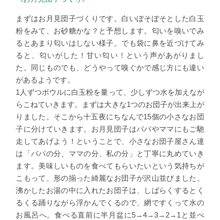
まずはお月見団子づくりです。白いぽそぽそとした白玉
粉をみて、お砂糖かな？と予想します。匂いを嗅いでみ
るとあまり匂いはしない様子。でも袋に鼻を近づけてみ
ると、匂いがした！甘い匂い！という声があがりまし
た。同じものでも、どうやって嗅ぐかで感じ方にも違い
があるようです。
1人ずつボウルに白玉粉を量って、少しずつ水を加えなが
らこねていきます。まずは大きな1つのお団子が出来上が
りました。そこから十五夜にちなんで15個の小さなお団
子に分けていきます。お月見団子はパパやママにもご馳
走してあげよう！ということで、小さなお団子屋さん達
は「パパの分、ママの分、私の分」と丁寧に丸めていき
ます。美味しいものを食べてもらいたいという気持ちが
こもって、形の揃った綺麗なお団子が沢山並びました。
沸かしたお湯の中に入れたお団子は、しばらくするとく
るくる踊りながら浮かんでくるので、網ですくって水の
お風呂へ。食べる直前に半月盆に5→4→3→2→1と並べ