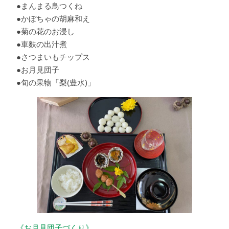
●まんまる鳥つくね
●かぼちゃの胡麻和え
●菊の花のお浸し
●車麩の出汁煮
●さつまいもチップス
●お月見団子
●旬の果物「梨(豊水)」
《お月見団子づくり》