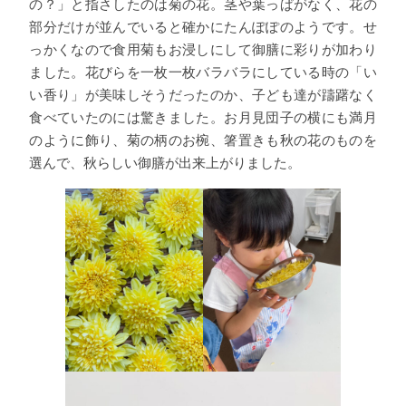
の？」と指さしたのは菊の花。茎や葉っぱがなく、花の
部分だけが並んでいると確かにたんぽぽのようです。せ
っかくなので食用菊もお浸しにして御膳に彩りが加わり
ました。花びらを一枚一枚バラバラにしている時の「い
い香り」が美味しそうだったのか、子ども達が躊躇なく
食べていたのには驚きました。お月見団子の横にも満月
のように飾り、菊の柄のお椀、箸置きも秋の花のものを
選んで、秋らしい御膳が出来上がりました。