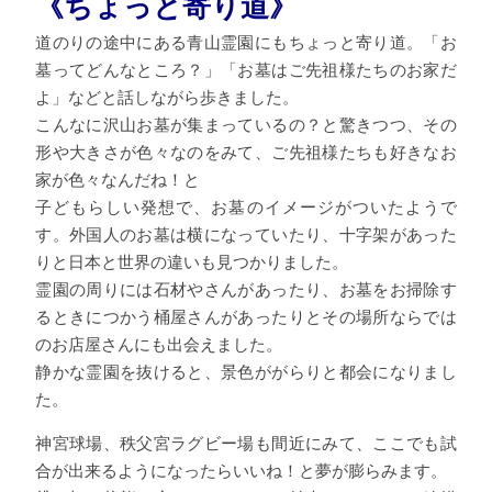
《ちょっと寄り道》
道のりの途中にある青山霊園にもちょっと寄り道。「お
墓ってどんなところ？」「お墓はご先祖様たちのお家だ
よ」などと話しながら歩きました。
こんなに沢山お墓が集まっているの？と驚きつつ、その
形や大きさが色々なのをみて、ご先祖様たちも好きなお
家が色々なんだね！と
子どもらしい発想で、お墓のイメージがついたようで
す。外国人のお墓は横になっていたり、十字架があった
りと日本と世界の違いも見つかりました。
霊園の周りには石材やさんがあったり、お墓をお掃除す
るときにつかう桶屋さんがあったりとその場所ならでは
のお店屋さんにも出会えました。
静かな霊園を抜けると、景色ががらりと都会になりまし
た。
神宮球場、秩父宮ラグビー場も間近にみて、ここでも試
合が出来るようになったらいいね！と夢が膨らみます。